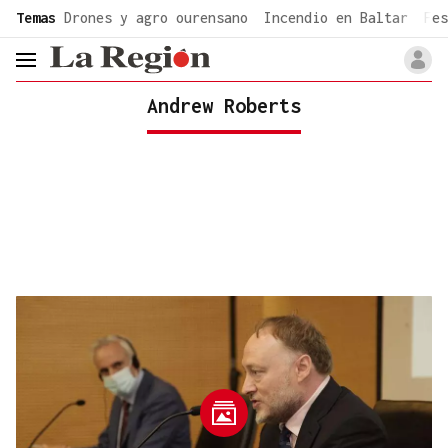
common.go-to-content
Temas
Drones y agro ourensano
Incendio en Baltar
Fes
header.menu.open
Andrew Roberts