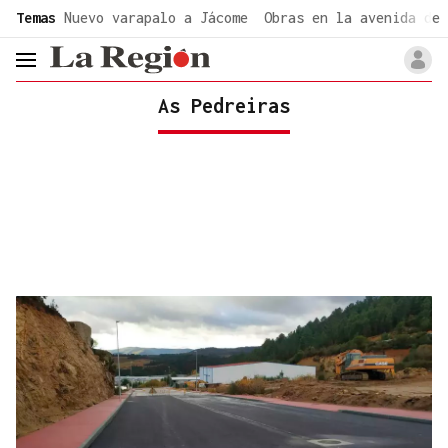
common.go-to-content
Temas
Nuevo varapalo a Jácome
Obras en la avenida de 
header.menu.open
As Pedreiras