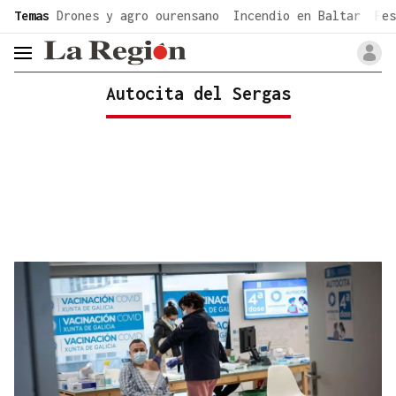
common.go-to-content
Temas
Drones y agro ourensano
Incendio en Baltar
Fes
header.menu.open
Autocita del Sergas