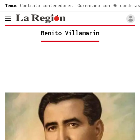
common.go-to-content
Temas
Contrato contenedores
Ourensano con 96 condenas
header.menu.open
Benito Villamarín