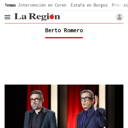
common.go-to-content
Temas
Intervención en Coren
Estafa en Burgos
Previsi
header.menu.open
Berto Romero