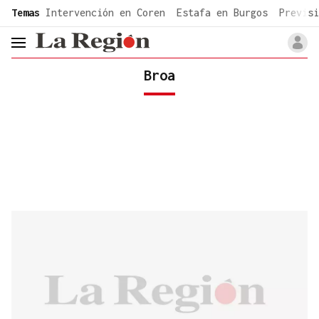
common.go-to-content
Temas
Intervención en Coren
Estafa en Burgos
Previsi
header.menu.open
Broa