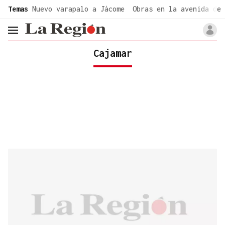
common.go-to-content
Temas
Nuevo varapalo a Jácome
Obras en la avenida de 
header.menu.open
Cajamar