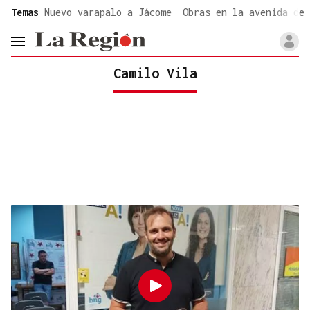
common.go-to-content
Temas
Nuevo varapalo a Jácome
Obras en la avenida de 
header.menu.open
Camilo Vila