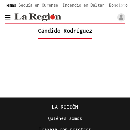
common.go-to-content
Temas
Sequía en Ourense
Incendio en Baltar
Bonoloto 
header.menu.open
Cándido Rodríguez
LA REGIÓN
Quiénes somos
Trabaja con nosotros