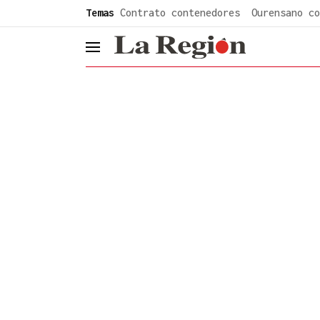
common.go-to-content
Temas
Contrato contenedores
Ourensano co
header.menu.open