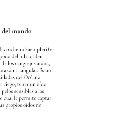
e del mundo
Macrocheira kaempferi) es
ápodo del infraorden
 de los cangrejos araña,
arazón triangular. Es un
didades del Océano
er ciego, tener un oído
pelos sensibles a las
o cual le permite captar
us propios oídos no