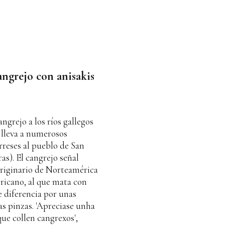
angrejo con anisakis
ngrejo a los ríos gallegos
 lleva a numerosos
rreses al pueblo de San
as). El cangrejo señal
 originario de Norteamérica
ricano, al que mata con
e diferencia por unas
as pinzas. 'Apreciase unha
ue collen cangrexos',