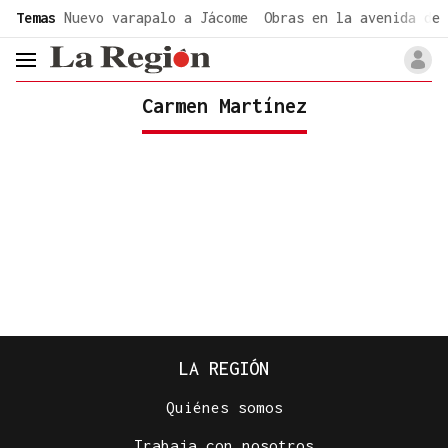
common.go-to-content
Temas
Nuevo varapalo a Jácome
Obras en la avenida de 
header.menu.open
Carmen Martínez
LA REGIÓN
Quiénes somos
Trabaja con nosotros