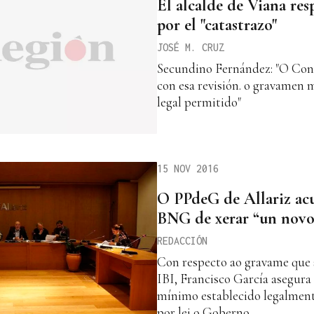
El alcalde de Viana resp
por el "catastrazo"
JOSÉ M. CRUZ
Secundino Fernández: "O Conc
con esa revisión. o gravamen
legal permitido"
15 NOV 2016
O PPdeG de Allariz ac
BNG de xerar “un novo 
REDACCIÓN
Con respecto ao gravame que 
IBI, Francisco García asegura 
mínimo establecido legalmente
por lei o Goberno.