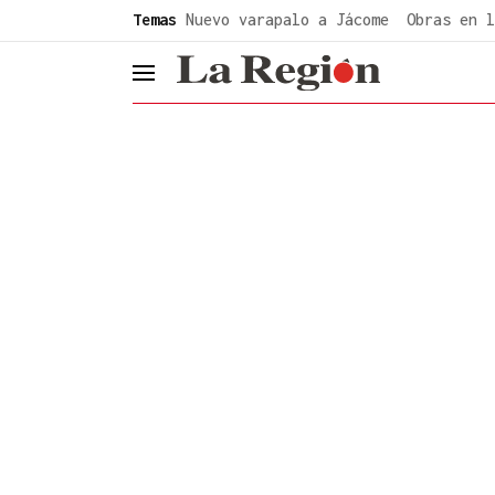
common.go-to-content
Temas
Nuevo varapalo a Jácome
Obras en l
header.menu.open