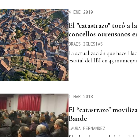
4 ENE 2019
El "catastrazo" tocó a l
concellos ourensanos e
BRAIS IGLESIAS
La actualización que hace Hac
estatal del IBI en 45 municipio
1 MAR 2018
El “catastrazo" moviliza
Bande
LAURA FERNÁNDEZ