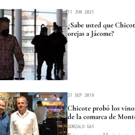
11 JUN 2021
¿Sabe usted que Chicot
orejas a Jácome?
21 SEP 2019
Chicote probó los vino
de la comarca de Mont
GONZALO GAY