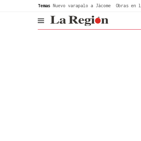
common.go-to-content
Temas
Nuevo varapalo a Jácome
Obras en l
header.menu.open