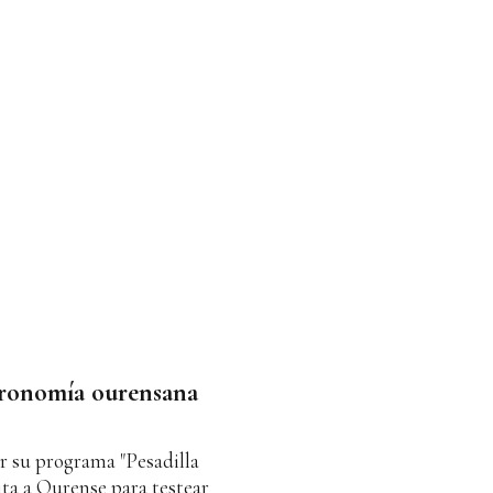
tronomía ourensana
or su programa "Pesadilla
sita a Ourense para testear