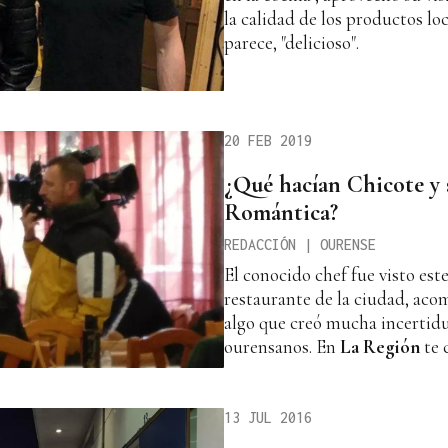
la calidad de los productos loc
parece, "delicioso".
20 FEB 2019
¿Qué hacían Chicote y 
Romántica?
REDACCIÓN | OURENSE
El conocido chef fue visto est
restaurante de la ciudad, ac
algo que creó mucha incertid
ourensanos. En
La Región
te 
13 JUL 2016