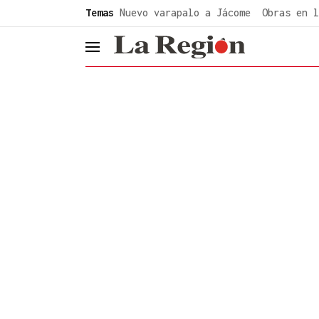
common.go-to-content
Temas
Nuevo varapalo a Jácome
Obras en l
header.menu.open