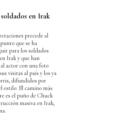
 soldados en Irak
retaciones precede al
 punto que se ha
uir para los soldados
en Irak y que han
al actor con una foto
s visitas al país y los ya
rris, difundidos por
l estilo: El camino más
re es el puño de Chuck
trucción masiva en Irak,
a.