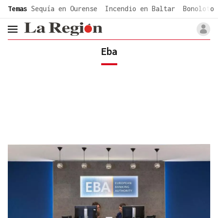
common.go-to-content
Temas
Sequía en Ourense
Incendio en Baltar
Bonoloto 
header.menu.open
Eba