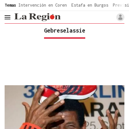
common.go-to-content
Temas
Intervención en Coren
Estafa en Burgos
Previsi
header.menu.open
Gebreselassie