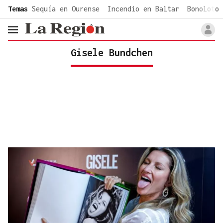
common.go-to-content
Temas
Sequía en Ourense
Incendio en Baltar
Bonoloto 
header.menu.open
Gisele Bundchen