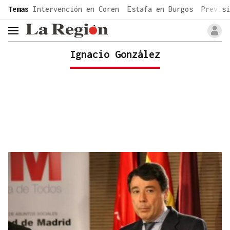
common.go-to-content
Temas
Intervención en Coren
Estafa en Burgos
Previsi
header.menu.open
Ignacio González