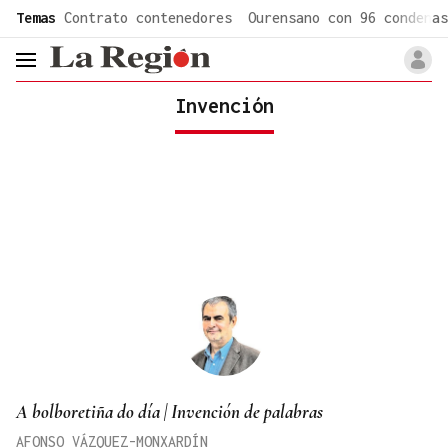
common.go-to-content
Temas
Contrato contenedores
Ourensano con 96 condenas
header.menu.open
Invención
A bolboretiña do día | Invención de palabras
AFONSO VÁZQUEZ-MONXARDÍN