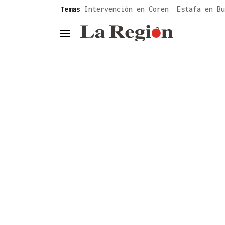
common.go-to-content
Temas
Intervención en Coren
Estafa en Bu
header.menu.open