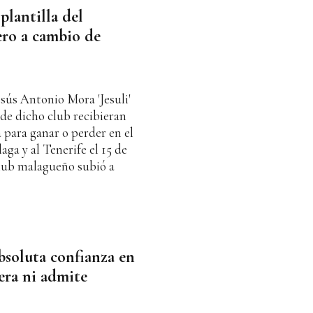
 plantilla del
ero a cambio de
esús Antonio Mora 'Jesuli'
 de dicho club recibieran
para ganar o perder en el
ga y al Tenerife el 15 de
club malagueño subió a
absoluta confianza en
lera ni admite