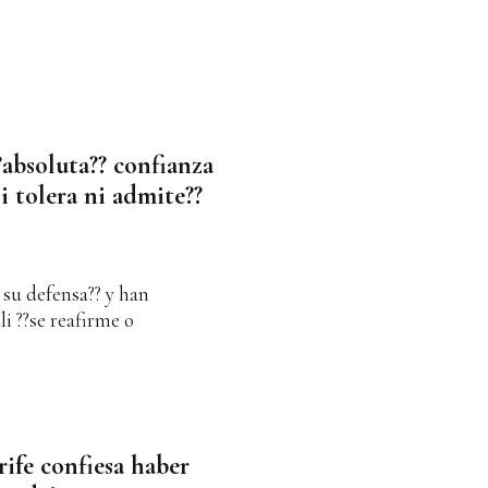
?absoluta?? confianza
ni tolera ni admite??
 su defensa?? y han
i ??se reafirme o
ife confiesa haber