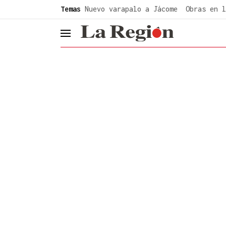
common.go-to-content
Temas
Nuevo varapalo a Jácome
Obras en l
header.menu.open