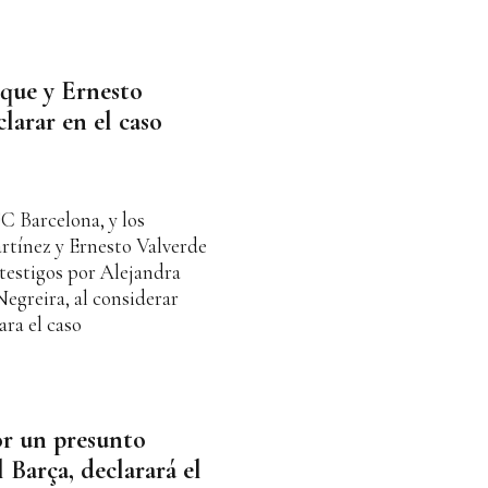
ique y Ernesto
larar en el caso
C Barcelona, y los
rtínez y Ernesto Valverde
testigos por Alejandra
Negreira, al considerar
ara el caso
or un presunto
l Barça, declarará el