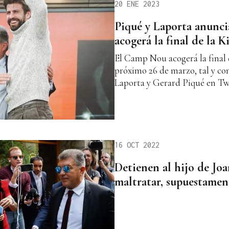
20 ENE 2023
Piqué y Laporta anunc
acogerá la final de la 
El Camp Nou acogerá la final 
próximo 26 de marzo, tal y c
Laporta y Gerard Piqué en Tw
16 OCT 2022
Detienen al hijo de Jo
maltratar, supuestamen