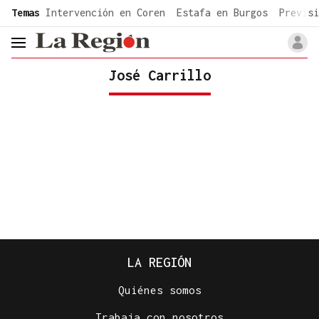
common.go-to-content
Temas
Intervención en Coren
Estafa en Burgos
Previsi
header.menu.open
José Carrillo
LA REGIÓN
Quiénes somos
Trabaja con nosotros