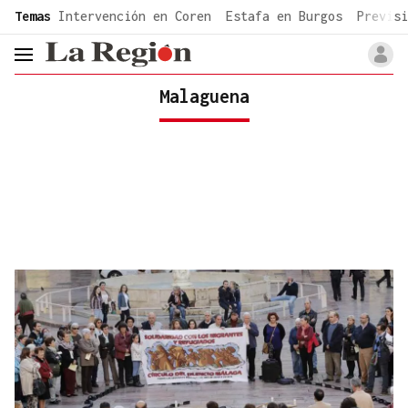
common.go-to-content
Temas
Intervención en Coren
Estafa en Burgos
Previsi
header.menu.open
Malaguena