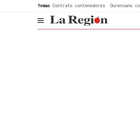
common.go-to-content
Temas
Contrato contenedores
Ourensano co
header.menu.open