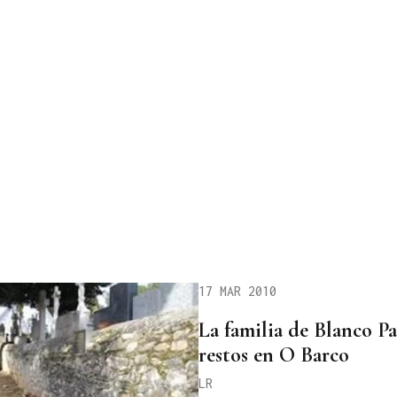
17 MAR 2010
La familia de Blanco Pa
restos en O Barco
LR