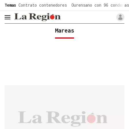
common.go-to-content
Temas
Contrato contenedores
Ourensano con 96 condenas
header.menu.open
Mareas