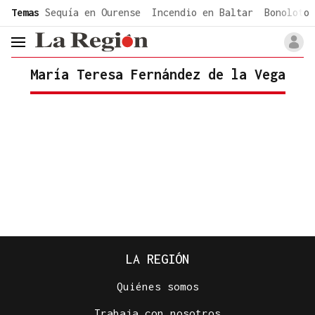
common.go-to-content
Temas
Sequía en Ourense
Incendio en Baltar
Bonoloto 
header.menu.open
María Teresa Fernández de la Vega
LA REGIÓN
Quiénes somos
Trabaja con nosotros