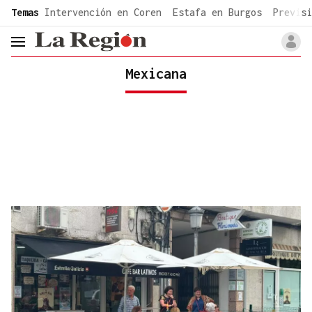
common.go-to-content
Temas
Intervención en Coren
Estafa en Burgos
Previsi
header.menu.open
Mexicana