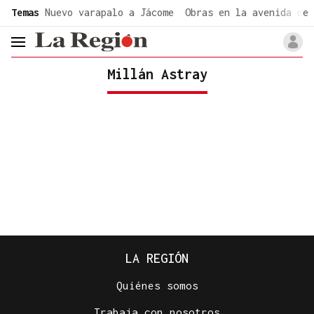
common.go-to-content
Temas
Nuevo varapalo a Jácome
Obras en la avenida de 
header.menu.open
Millán Astray
LA REGIÓN
Quiénes somos
Trabaja con nosotros