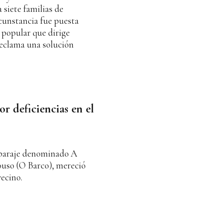
 siete familias de
rcunstancia fue puesta
 popular que dirige
reclama una solución
r deficiencias en el
l paraje denominado A
rouso (O Barco), mereció
vecino.