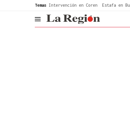
common.go-to-content
Temas
Intervención en Coren
Estafa en Bu
header.menu.open