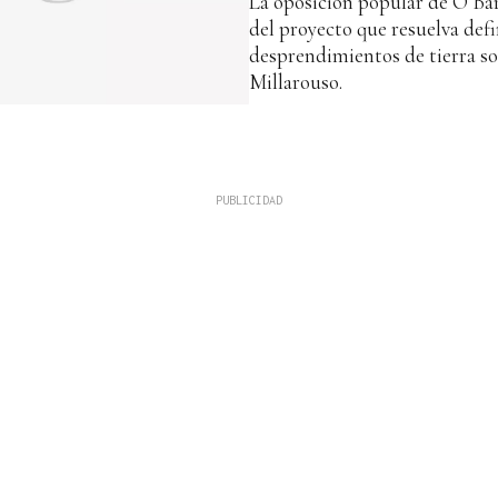
La oposición popular de O Bar
del proyecto que resuelva def
desprendimientos de tierra so
Millarouso.