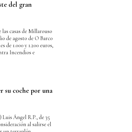
ste del gran
e las casas de Millarouso
dio de agosto de O Barco
s de 1.000 y 1.200 euros,
ntra Incendios e
er su coche por una
 Luis Ángel R.P., de 35
nsideración al salirse el
r un terraplén.