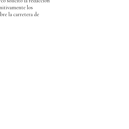
co solicitó la redacción
initivamente los
bre la carretera de