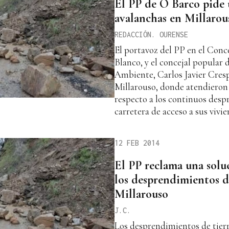
El PP de O Barco pide 
avalanchas en Millarou
REDACCIÓN. OURENSE
El portavoz del PP en el Conc
Blanco, y el concejal popular 
Ambiente, Carlos Javier Cresp
Millarouso, donde atendieron l
respecto a los continuos desp
carretera de acceso a sus vivie
12 FEB 2014
El PP reclama una soluc
los desprendimientos d
Millarouso
J.C.
Los desprendimientos de tierr