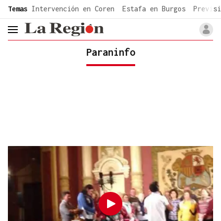
common.go-to-content
Temas
Intervención en Coren
Estafa en Burgos
Previsi
header.menu.open
Paraninfo