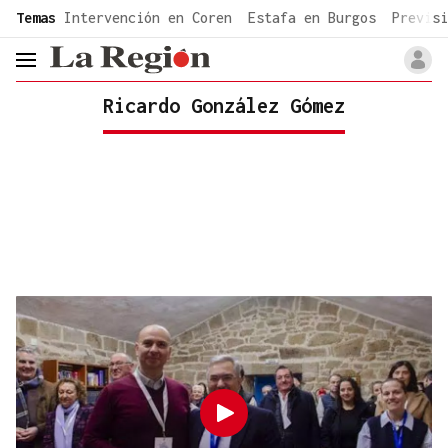
common.go-to-content
Temas
Intervención en Coren
Estafa en Burgos
Previsi
header.menu.open
Ricardo González Gómez