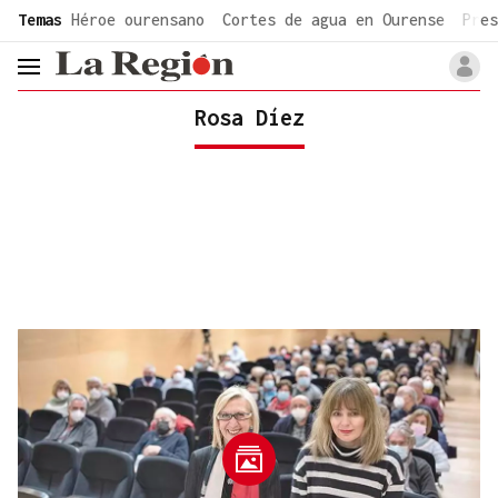
common.go-to-content
Temas
Héroe ourensano
Cortes de agua en Ourense
Pres
header.menu.open
Rosa Díez