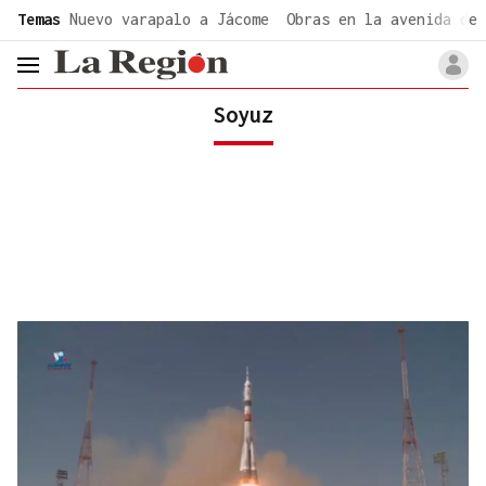
common.go-to-content
Temas
Nuevo varapalo a Jácome
Obras en la avenida de 
header.menu.open
Soyuz