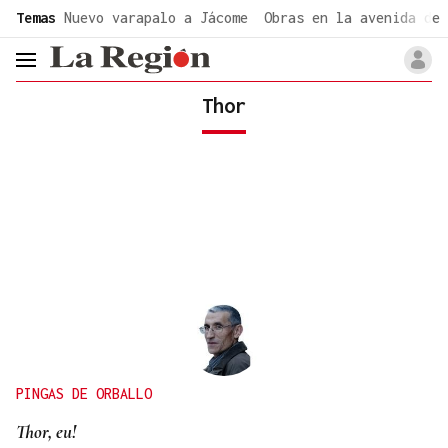
common.go-to-content
Temas
Nuevo varapalo a Jácome
Obras en la avenida de 
header.menu.open
Thor
PINGAS DE ORBALLO
Thor, eu!