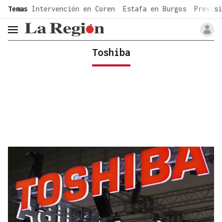
common.go-to-content
Temas
Intervención en Coren
Estafa en Burgos
Previsi
header.menu.open
Toshiba