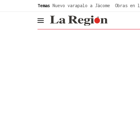
common.go-to-content
Temas
Nuevo varapalo a Jácome
Obras en l
header.menu.open