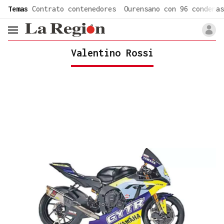
common.go-to-content
Temas
Contrato contenedores
Ourensano con 96 condenas
header.menu.open
Valentino Rossi