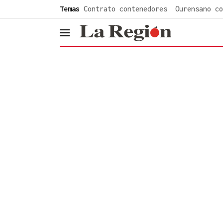
common.go-to-content
Temas
Contrato contenedores
Ourensano co
header.menu.open