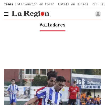
common.go-to-content
Temas
Intervención en Coren
Estafa en Burgos
Previsi
header.menu.open
Valladares