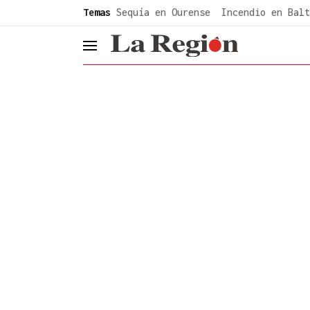
common.go-to-content
Temas
Sequía en Ourense
Incendio en Balt
header.menu.open