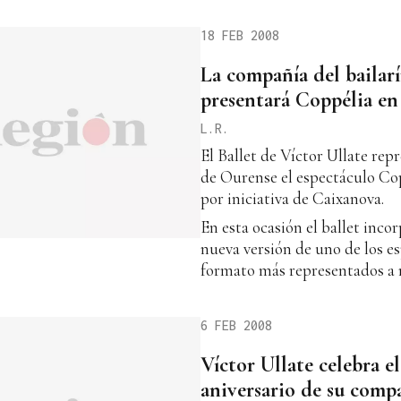
18 FEB 2008
La compañía del bailarí
presentará Coppélia e
L.R.
El Ballet de Víctor Ullate rep
de Ourense el espectáculo Cop
por iniciativa de Caixanova.
En esta ocasión el ballet inco
nueva versión de uno de los e
formato más representados a n
6 FEB 2008
Víctor Ullate celebra e
aniversario de su compa