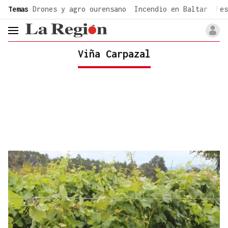
common.go-to-content
Temas
Drones y agro ourensano
Incendio en Baltar
Fes
header.menu.open
Viña Carpazal