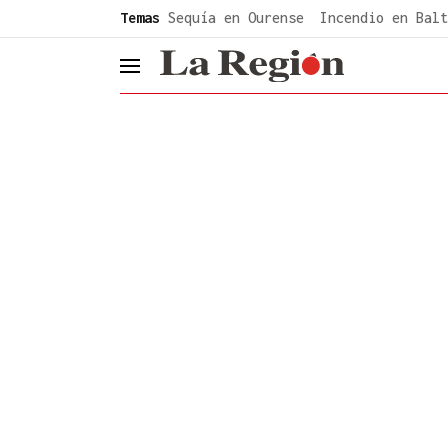
common.go-to-content
Temas
Sequía en Ourense
Incendio en Balt
header.menu.open