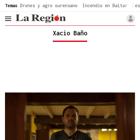
common.go-to-content
Temas
Drones y agro ourensano
Incendio en Baltar
Fes
header.menu.open
Xacio Baño