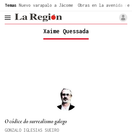
common.go-to-content
Temas
Nuevo varapalo a Jácome
Obras en la avenida de 
header.menu.open
Xaime Quessada
O códice do surrealismo galego
GONZALO IGLESIAS SUEIRO