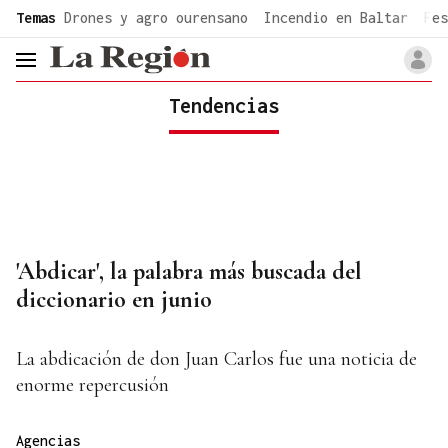
common.go-to-content
Temas
Drones y agro ourensano
Incendio en Baltar
Fes
header.menu.open
Tendencias
'Abdicar', la palabra más buscada del
diccionario en junio
La abdicación de don Juan Carlos fue una noticia de
enorme repercusión
Agencias