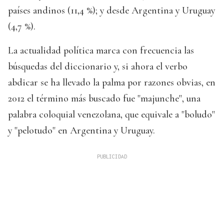
países andinos (11,4 %); y desde Argentina y Uruguay
(4,7 %).
La actualidad política marca con frecuencia las
búsquedas del diccionario y, si ahora el verbo
abdicar se ha llevado la palma por razones obvias, en
2012 el término más buscado fue "majunche", una
palabra coloquial venezolana, que equivale a "boludo"
y "pelotudo" en Argentina y Uruguay.