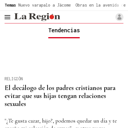
common.go-to-content
Temas
Nuevo varapalo a Jácome
Obras en la avenida de 
header.menu.open
Tendencias
RELIGIÓN
El decálogo de los padres cristianos para
evitar que sus hijas tengan relaciones
sexuales
"¿Te gusta cazar, hijo?, podemos quedar un día y te