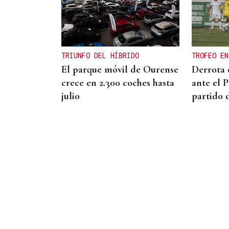
MODA
Black Friday 2025: el (ya no
tan) secreto mejor
guardado del armario de
TRIUNFO DEL HÍBRIDO
TROFEO EN
las que más saben
El parque móvil de Ourense
Derrota 
crece en 2.300 coches hasta
ante el 
julio
partido 
NO DETECTA AVANCES
El PP de Ourense: “Facer o
bulevar termal é imposible