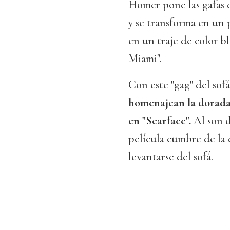
Homer pone las gafas de
y se transforma en un 
en un traje de color 
Miami".
Con este "gag" del sof
homenajean la dorada
en "Scarface".
Al son d
película cumbre de la 
levantarse del sofá.