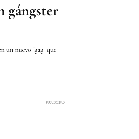
 gángster
o en un nuevo "gag" que