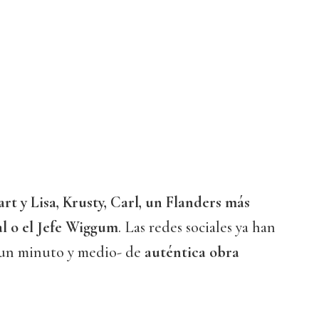
rt y Lisa, Krusty, Carl, un Flanders más
al o el Jefe Wiggum
. Las redes sociales ya han
e un minuto y medio- de
auténtica obra