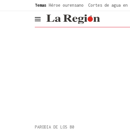
common.go-to-content
Temas
Héroe ourensano
Cortes de agua en 
header.menu.open
PARODIA DE LOS 80