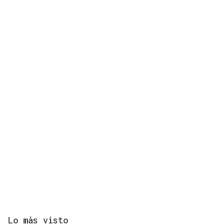
Buscador | ¿Dónde y a qué hora se verá el eclipse
del 12 de agosto? Consulta el horario y el mapa
por ciudades
Lo más visto