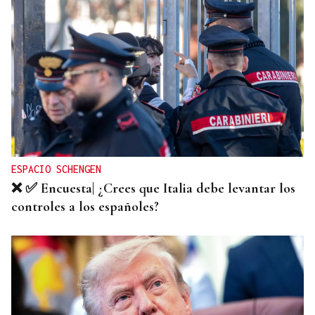
MODA
Black Friday 2025: el (ya no tan) secreto mejor
guardado del armario de las que más saben
ESPACIO SCHENGEN
❌ ✅ Encuesta| ¿Crees que Italia debe levantar los
controles a los españoles?