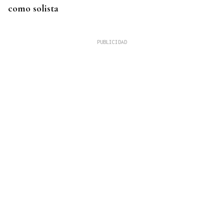
como solista
INVERSIONES INTERNACIONALES
La firma española Sainsel desarrollará el sistema
de combate de un patrullero de la Armada
colombiana