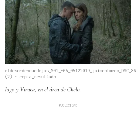
eldesordenquedejas_S01_E05_05122019_jaimeolmedo_DSC_86
(2) - copia_resultado
Iago y Viruca, en el área de Chelo.