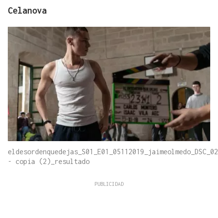
Celanova
eldesordenquedejas_S01_E01_05112019_jaimeolmedo_DSC_02
- copia (2)_resultado