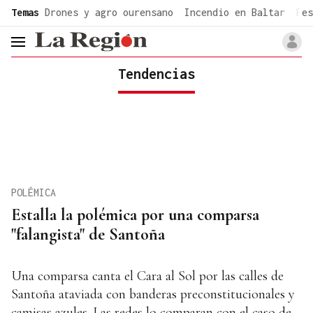
common.go-to-content
Temas
Drones y agro ourensano
Incendio en Baltar
Fes
header.menu.open
Tendencias
POLÉMICA
Estalla la polémica por una comparsa
"falangista" de Santoña
Una comparsa canta el Cara al Sol por las calles de
Santoña ataviada con banderas preconstitucionales y
camisas azules. Las redes lo comparan con el caso de